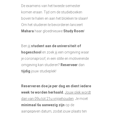
De examens van het tweede semester
komen eraan. Tijd om de studieboeken
boven te halen en aan het blokken te slaan!
Om het studeren te bevorderen lanceert
Mahara
haar gloednieuwe
Study Room
!
Ben jij
student aan de universiteit of
hogeschool
en zoek jij een omgeving waar
je coronaproof, in een stille en motiverende
omgeving kan studeren?
Reserveer
dan
tijdig
jouw studieplek!
Reserveren doe je per dag en dient iedere
week te worden herhaald.
Jouw plek wordt
dan van 09u tot 21u vrijgehouden
. Je moet
minimaal 6u aanwezig zijn
op de
aangegeven datum, zodat jouw plaats ten