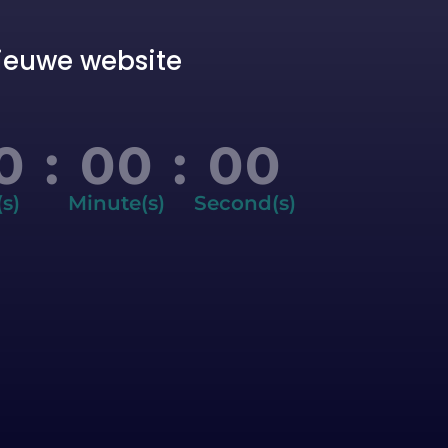
ieuwe website
0
:
00
:
00
s)
Minute(s)
Second(s)