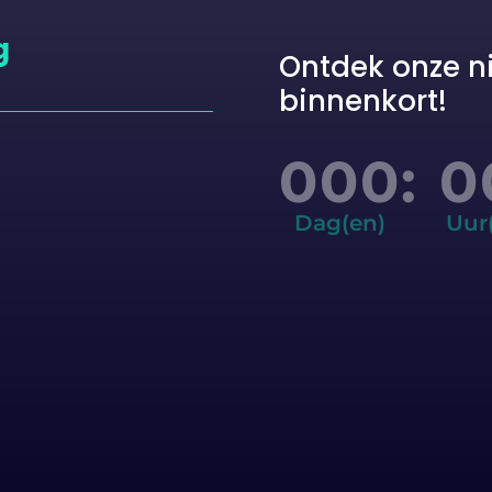
g
Ontdek onze n
binnenkort!
000
:
0
Dag(en)
Uur(